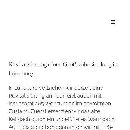
Zum
Inhalt
springen
Toggle
Navigati
HOME
Revitalisierung einer Großwohnsiedlung in
PROJEK
Lüneburg
BÜRO
In Lüneburg vollziehen wir derzeit eine
Revitalisierung an neun Gebäuden mit
insgesamt 265 Wohnungen im bewohnten
JOBS
Zustand. Zuerst ersetzten wir das alte
Kaltdach durch ein unbelüftetes Warmdach.
KONTA
Auf Fassadenebene dämmten wir mit EPS-